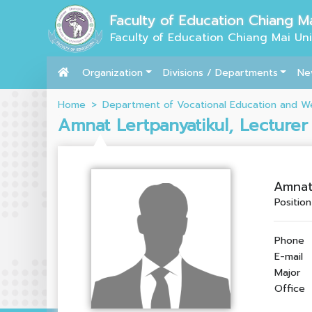
Faculty of Education Chiang Ma
Faculty of Education Chiang Mai Uni
Organization
Divisions / Departments
Ne
Home
Department of Vocational Education and W
Amnat Lertpanyatikul, Lecturer
Amnat 
Position
Phone
E-mail
Major
Office