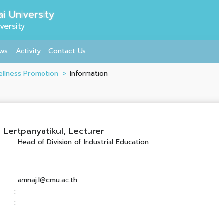
i University
versity
ws
Activity
Contact Us
ellness Promotion
Information
Lertpanyatikul, Lecturer
:
Head of Division of Industrial Education
:
:
amnaj.l@cmu.ac.th
:
: